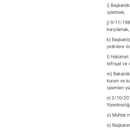
i) Başkanlı
işletmek,
j) 9/11/198
karşılamak,
k) Başkanlı
yetkilere il
l) Hükümet k
tefrişat ve
m) Bakanlık
kurum ve kur
işlemleri y
n) 3/10/201
Yönetmeliği
o) Muhtar m
ö) Başkanın