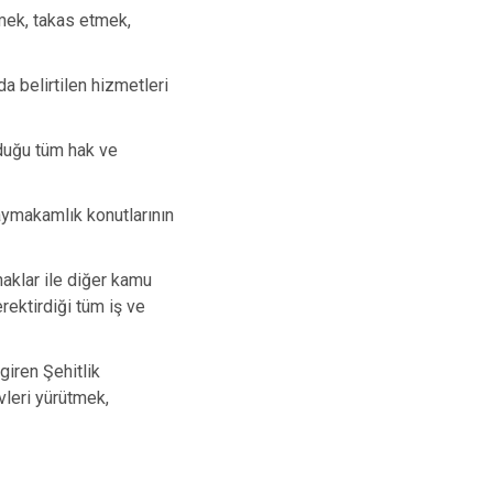
rmek, takas etmek,
a belirtilen hizmetleri
lduğu tüm hak ve
kaymakamlık konutlarının
naklar ile diğer kamu
erektirdiği tüm iş ve
giren Şehitlik
vleri yürütmek,