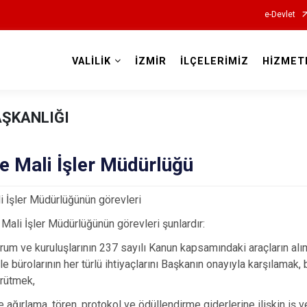
e-Devlet
VALİLİK
İZMİR
İLÇELERİMİZ
HİZMET
Valilikler
AŞKANLIĞI
ve Mali İşler Müdürlüğü
li İşler Müdürlüğünün görevleri
e Mali İşler Müdürlüğünün görevleri şunlardır:
um ve kuruluşlarının 237 sayılı Kanun kapsamındaki araçların alım
le bürolarının her türlü ihtiyaçlarını Başkanın onayıyla karşılamak, b
ürütmek,
e ağırlama, tören, protokol ve ödüllendirme giderlerine ilişkin iş v