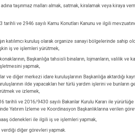
k adına taşınmaz malları almak, satmak, kiralamak veya kiraya ve
3 tarihli ve 2946 sayılı Kamu Konutları Kanunu ve ilgili mevzuatınd
ğın katılımcı kuruluş olarak organize sanayi bölgelerinde sahip o
işkin iş ve işlemleri yürütmek,
onaklarının, Başkanlığa tahsisli binaların, lojmanların, valilik ve 
 işletmesini yapmak,
lar ve diğer merkezi idare kuruluşlarının Başkanlığa aktardığı kay
uluşlarının ilde yapacakları her türlü yardım işlerini ve bunların g
ürütmek ve izlemek,
6 tarihli ve 2016/9430 sayılı Bakanlar Kurulu Kararı ile yürürlüğe 
nde Yatırım İzleme ve Koordinasyon Başkanlıklarına verilen göre
aaş ödenekleri ile ilgili iş ve işlemleri yapmak,
 verdiği diğer görevleri yapmak.