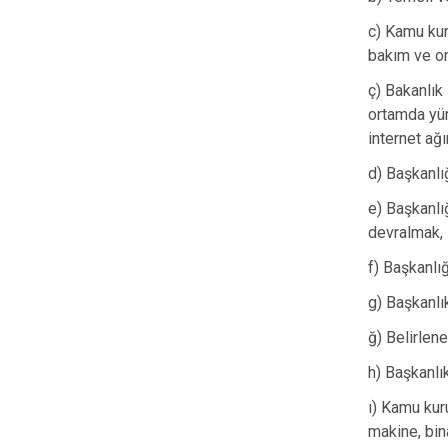
c) Kamu kuru
bakım ve o
ç) Bakanlık 
ortamda yür
internet ağı
d) Başkanlığ
e) Başkanlı
devralmak,
f) Başkanlığ
g) Başkanlı
ğ) Belirlen
h) Başkanlı
ı) Kamu kur
makine, bin