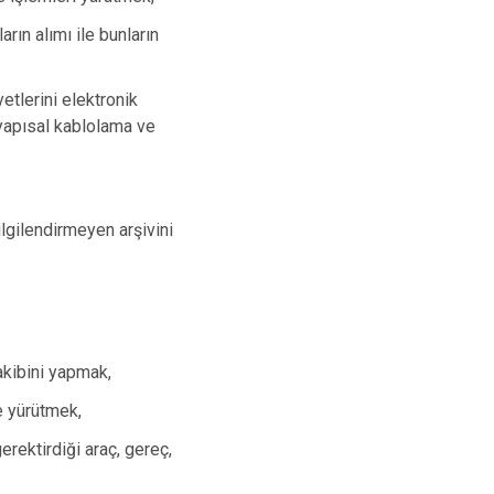
arın alımı ile bunların
yetlerini elektronik
 yapısal kablolama ve
ilgilendirmeyen arşivini
akibini yapmak,
e yürütmek,
rektirdiği araç, gereç,