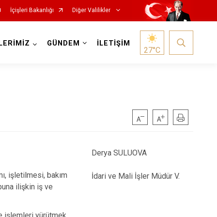
İçişleri Bakanlığı
Diğer Valilikler
LERİMİZ
GÜNDEM
İLETİŞİM
27
°C
Derya SULUOVA
ı, işletilmesi, bakım
İdari ve Mali İşler Müdür V.
una ilişkin iş ve
e işlemleri yürütmek,