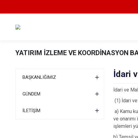
YATIRIM İZLEME VE KOORDİNASYON B
İdari 
BAŞKANLIĞIMIZ
İdari ve Ma
GÜNDEM
(1) İdari v
İLETİŞİM
a) Kamu kur
ve onarımı i
işlemleri y
b) Temsil v