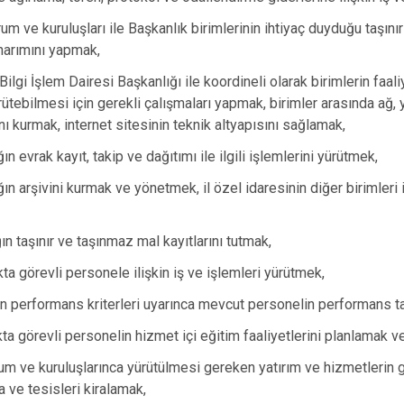
m ve kuruluşları ile Başkanlık birimlerinin ihtiyaç duyduğu taşınırl
narımını yapmak,
Bilgi İşlem Dairesi Başkanlığı ile koordineli olarak birimlerin faali
ütebilmesi için gerekli çalışmaları yapmak, birimler arasında ağ,
nı kurmak, internet sitesinin teknik altyapısını sağlamak,
ın evrak kayıt, takip ve dağıtımı ile ilgili işlemlerini yürütmek,
ğın arşivini kurmak ve yönetmek, il özel idaresinin diğer birimleri 
ın taşınır ve taşınmaz mal kayıtlarını tutmak,
kta görevli personele ilişkin iş ve işlemleri yürütmek,
en performans kriterleri uyarınca mevcut personelin performans t
kta görevli personelin hizmet içi eğitim faaliyetlerini planlamak v
um ve kuruluşlarınca yürütülmesi gereken yatırım ve hizmetlerin ge
a ve tesisleri kiralamak,