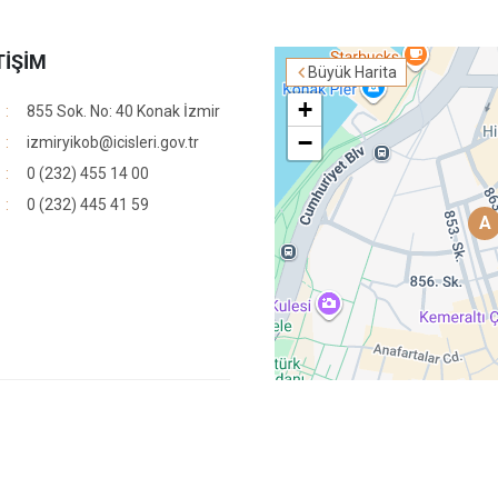
TİŞİM
Büyük Harita
+
855 Sok. No: 40 Konak İzmir
−
izmiryikob@icisleri.gov.tr
0 (232) 455 14 00
0 (232) 445 41 59
A