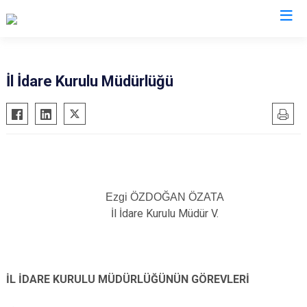
Valilikler
İl İdare Kurulu Müdürlüğü
Ezgi ÖZDOĞAN ÖZATA
İl İdare Kurulu Müdür V.
İL İDARE KURULU MÜDÜRLÜĞÜNÜN GÖREVLERİ