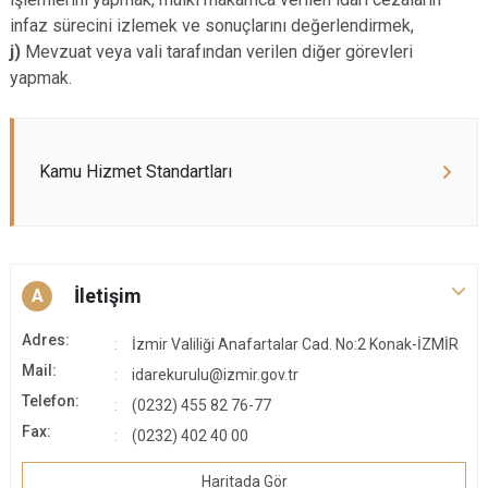
infaz sürecini izlemek ve sonuçlarını değerlendirmek,
j)
Mevzuat veya vali tarafından verilen diğer görevleri
yapmak.
Kamu Hizmet Standartları
İletişim
A
Adres:
İzmir Valiliği Anafartalar Cad. No:2 Konak-İZMİR
Mail:
idarekurulu@izmir.gov.tr
Telefon:
(0232) 455 82 76-77
Fax:
(0232) 402 40 00
Haritada Gör