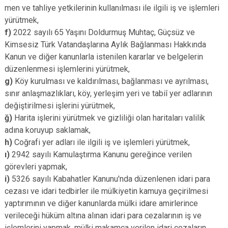
men ve tahliye yetkilerinin kullanılması ile ilgili iş ve işlemleri
yürütmek,
f)
2022 sayılı 65 Yaşını Doldurmuş Muhtaç, Güçsüz ve
Kimsesiz Türk Vatandaşlarına Aylık Bağlanması Hakkında
Kanun ve diğer kanunlarla istenilen kararlar ve belgelerin
düzenlenmesi işlemlerini yürütmek,
g)
Köy kurulması ve kaldırılması, bağlanması ve ayrılması,
sınır anlaşmazlıkları, köy, yerleşim yeri ve tabiî yer adlarının
değiştirilmesi işlerini yürütmek,
ğ)
Harita işlerini yürütmek ve gizliliği olan haritaları valilik
adına koruyup saklamak,
h)
Coğrafi yer adları ile ilgili iş ve işlemleri yürütmek,
ı)
2942 sayılı Kamulaştırma Kanunu gereğince verilen
görevleri yapmak,
i)
5326 sayılı Kabahatler Kanunu'nda düzenlenen idari para
cezası ve idari tedbirler ile mülkiyetin kamuya geçirilmesi
yaptırımının ve diğer kanunlarda mülki idare amirlerince
verileceği hüküm altına alınan idari para cezalarının iş ve
işlemlerini yapmak, mülki makamca verilen idari cezaların