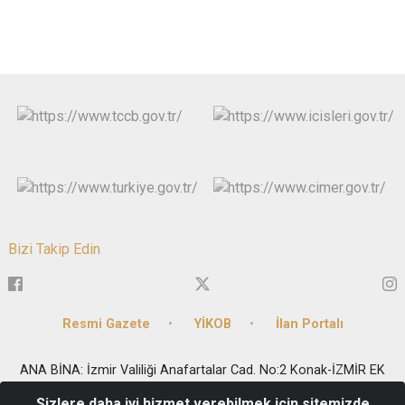
Bizi Takip Edin
Resmi Gazete
YİKOB
İlan Portalı
ANA BİNA: İzmir Valiliği Anafartalar Cad. No:2 Konak-İZMİR EK
BİNA: Milli Kütüphane Cad. No:33 Kat1-2-6 Konak-İZMİR
Sizlere daha iyi hizmet verebilmek için sitemizde