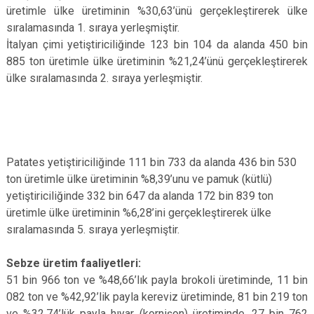
üretimle ülke üretiminin %30,63’ünü gerçekleştirerek ülke
sıralamasında 1. sıraya yerleşmiştir.
İtalyan çimi yetiştiriciliğinde 123 bin 104 da alanda 450 bin
885 ton üretimle ülke üretiminin %21,24’ünü gerçekleştirerek
ülke sıralamasında 2. sıraya yerleşmiştir.
Patates yetiştiriciliğinde 111 bin 733 da alanda 436 bin 530
ton üretimle ülke üretiminin %8,39’unu ve pamuk (kütlü)
yetiştiriciliğinde 332 bin 647 da alanda 172 bin 839 ton
üretimle ülke üretiminin %6,28’ini gerçekleştirerek ülke
sıralamasında 5. sıraya yerleşmiştir.
Sebze üretim faaliyetleri:
5
1 bin 966 ton ve %48,66’lık payla brokoli üretiminde, 11 bin
082 ton ve %42,92’lik payla kereviz üretiminde, 81 bin 219 ton
ve %32,74’lük payla hıyar (kornişon) üretiminde, 27 bin 762