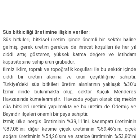
Süs bitkiciliği üretimine ilişkin veriler:
Süs bitkileri, bitkisel üretim içinde önemli bir sektör haline
gelmiş, gerek üretim gerekse de ihracat koşulları ile her yıl
ciddi artış gösteren, yüksek katma değere ve istihdam
kapasitesine sahip ürün grubudur.
İlimiz iklim, toprak ve topoğrafik koşulları ile bu sektör içinde
ciddi bir üretim alanına ve ürün çeşitliliğine sahiptir.
Türkiye’deki süs bitkileri üretim alanlarının yaklaşık %30’u
İzmir ilinde bulunmakta olup, sektör Küçük Menderes
Havzasında kümelenmiştir. Havzada yoğun olarak dış mekân
süs bitkileri üretimi yapılmakta ve bu üretim de Ödemiş ve
Bayındır ilçeleri önemli bir paya sahiptir.
İzmir, ülke nergis üretiminin %39,11’ini, kasımpatı üretiminin
%87,08’ini, diğer kesme çiçek üretiminin %59,46’sını, çiçek
soğanı üretiminin %54,26’sını ve statice üretiminin %53,80’ini