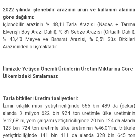
2022 yılında işlenebilir arazinin ürün ve kullanım alanına
göre dağılımı:
İşlenebilir arazinin % 48,1’i Tarla Arazisi (Nadas + Tarıma
Elverişli Boş Arazi Dahil), % 8’i Sebze Arazisi (Örtüaltı Dahil),
% 43,4’ü Meyve ve Baharat Arazisi, % 0,5’i Süs Bitkileri
Arazisinden oluşmaktadır.
İlimizde Yetişen Önemli Ürünlerin Üretim Miktarına Göre
Ülkemizdeki Sıralaması:
Tarla bitkileri üretim faaliyetleri:
İzmir silajlık mısır yetiştiriciliğinde 566 bin 489 da (dekar)
alanda 3 milyon 622 bin 924 ton üretimle ülke üretiminin
%12,68’ini, yem şalgamı yetiştiriciliğinde 20 bin 124 da alanda
123 bin 724 ton üretimle ülke üretiminin %46,01’ini, tritikale
yetiştiriciliğinde 141 bin 411 da alanda 328 bin 645 ton