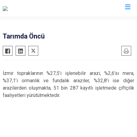
Valilikler
Tarımda Öncü
İzmir topraklarının %27,5’i işlenebilir arazi, %2,6’sı mera,
%37,1’i ormanlık ve fundalık araziler, %32,8’i ise diğer
arazilerden oluşmakta, 51 bin 287 kayıtlı işletmede çiftçilik
faaliyetleri yürütülmektedir.