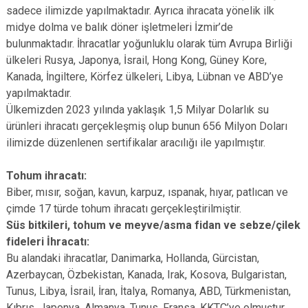
sadece ilimizde yapılmaktadır. Ayrıca ihracata yönelik ilk
midye dolma ve balık döner işletmeleri İzmir’de
bulunmaktadır. İhracatlar yoğunluklu olarak tüm Avrupa Birliği
ülkeleri Rusya, Japonya, İsrail, Hong Kong, Güney Kore,
Kanada, İngiltere, Körfez ülkeleri, Libya, Lübnan ve ABD’ye
yapılmaktadır.
Ülkemizden 2023 yılında yaklaşık 1,5 Milyar Dolarlık su
ürünleri ihracatı gerçekleşmiş olup bunun 656 Milyon Doları
ilimizde düzenlenen sertifikalar aracılığı ile yapılmıştır.
Tohum ihracatı:
Biber, mısır, soğan, kavun, karpuz, ıspanak, hıyar, patlıcan ve
çimde 17 türde tohum ihracatı gerçekleştirilmiştir.
Süs bitkileri, tohum ve meyve/asma fidan ve sebze/çilek
fideleri İhracatı:
Bu alandaki ihracatlar, Danimarka, Hollanda, Gürcistan,
Azerbaycan, Özbekistan, Kanada, Irak, Kosova, Bulgaristan,
Tunus, Libya, İsrail, İran, İtalya, Romanya, ABD, Türkmenistan,
Kıbrıs, Japonya, Almanya, Tunus, Fransa, KKTC’ye olmuştur.