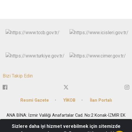
Bizi Takip Edin
Resmi Gazete
YİKOB
İlan Portalı
ANA BİNA: İzmir Valiliği Anafartalar Cad. No:2 Konak-İZMİR EK
BİNA: Milli Kütüphane Cad. No:33 Kat1-2-6 Konak-İZMİR
Sizlere daha iyi hizmet verebilmek için sitemizde
Telefon: 0(232) 455 8282 - Fax: 0(232) 441 9183 - e-posta: