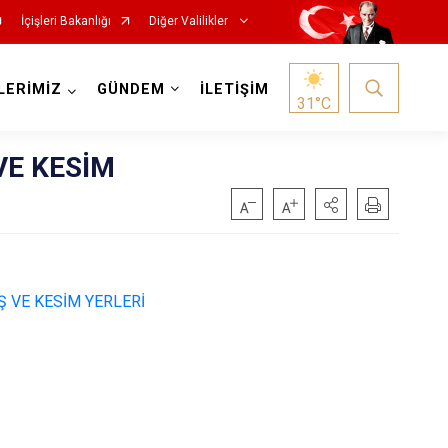
İçişleri Bakanlığı
Diğer Valilikler
LERİMİZ
GÜNDEM
İLETİŞİM
31
°C
VE KESİM
Ş VE KESİM YERLERİ