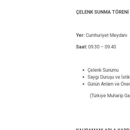
ÇELENK SUNMA TÖRENİ
Yer:
Cumhuriyet Meydanı
Saat:
09.30 – 09.40
Çelenk Sunumu
Saygı Duruşu ve İs
Günün Anlam ve Önem
(Türkiye Muharip Ga