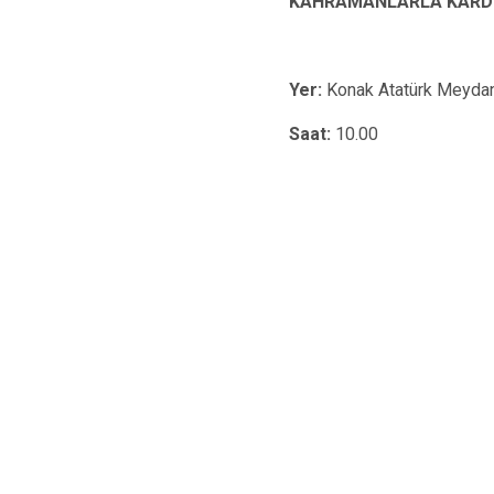
KAHRAMANLARLA KARDE
Yer:
Konak Atatürk Meydan
Saat:
10.00