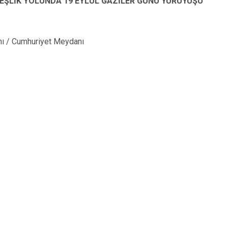
ŞLİK YOLUNDA 19 EYLÜL GAZİLER GÜNÜ YÜRÜYÜŞÜ
ı / Cumhuriyet Meydanı