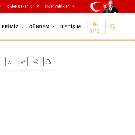
İçişleri Bakanlığı
Diğer Valilikler
LERİMİZ
GÜNDEM
İLETİŞİM
31
°C