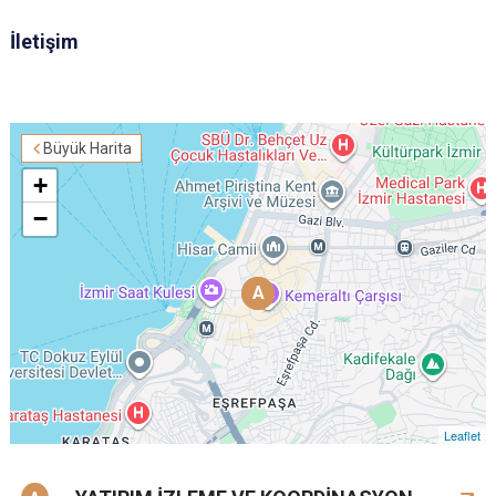
İletişim
Büyük Harita
+
−
A
A
Leaflet