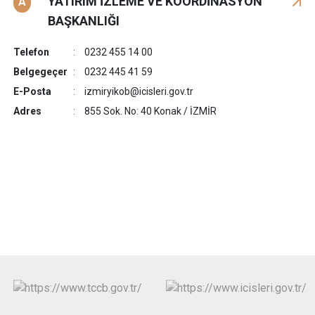
YATIRIM İZLEME VE KOORDİNASYON
A
BAŞKANLIĞI
Telefon
0232 455 14 00
Belgegeçer
0232 445 41 59
E-Posta
izmiryikob@icisleri.gov.tr
Adres
855 Sok. No: 40 Konak / İZMİR